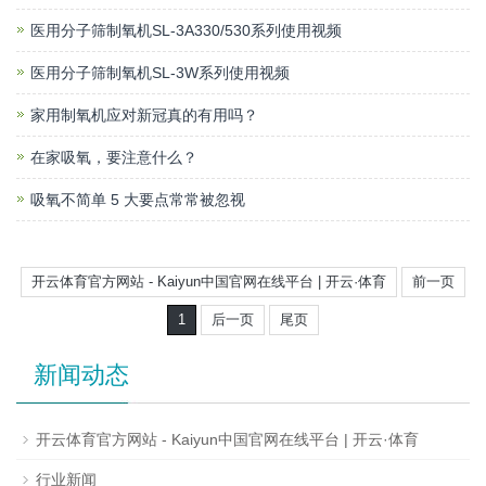
医用分子筛制氧机SL-3A330/530系列使用视频
医用分子筛制氧机SL-3W系列使用视频
家用制氧机应对新冠真的有用吗？
在家吸氧，要注意什么？
吸氧不简单 5 大要点常常被忽视
开云体育官方网站 - Kaiyun中国官网在线平台 | 开云·体育
前一页
1
后一页
尾页
新闻动态
开云体育官方网站 - Kaiyun中国官网在线平台 | 开云·体育
行业新闻